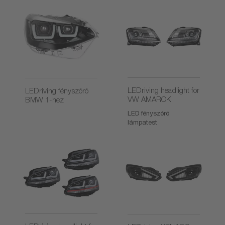
LEDriving headlight for
LEDriving fényszóró
VW AMAROK
BMW 1-hez
LED fényszóró
lámpatest