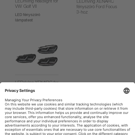
LEDriving headlight for
LEDriving XENARC
VW Golf VII
fényszóró Ford Focus
3-hoz
LED fényszóró
lámpatest
LEDriving XENARC for
VW Golf VI
LED fényszóró
lámpatest
OSRAM Autóipar a közösségi hálón