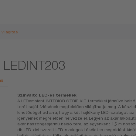
 világítás
ts LEDINT203
ás
Színváltó LED-es termékek
A LEDambient INTERIOR STRIP KIT termékkel járműve belső
terét saját ízlésének megfelelően világíthatja meg. A készle
lehetőséget ad arra, hogy a két hajlékony LED-szalagot az
igényeinek megfelelően helyezze el. Legyen az akár lakóaut
akár haszongépjármű belső tere, az egyenként 1,5 m hossz
db LED-del szerelt LED-szalagok tökéletes megoldást kíná
beltér-világításra, fülke alsóvilágításra és hasonló alkalmaz