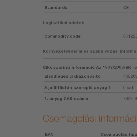
Standards
CE
Logisztikai adatok
Commodity code
85122
Környezetvédelmi és szabályozási informá
Cikk szerinti információ Az 1907/2006/EK r
Elsődleges cikkazonosító
40528
A jelöltlistán szereplő anyag 1
Lead
1. anyag CAS-száma
7439-
Csomagolási informác
EAN
Csomagolás típ