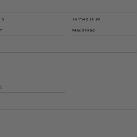
mm
Termék súlya
mm
Magasság
t