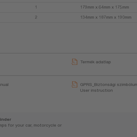
1
179mm x 64mm x 175mm
2
134mm x 187mm x 190mm
Termék adatlap
nual
GPRS_Biztonsági szimbólum
User instruction
inder
amps for your car, motorcycle or