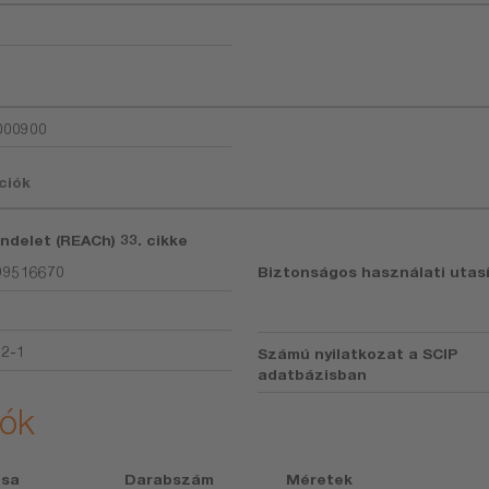
000900
ciók
endelet (REACh) 33. cikke
99516670
Biztonságos használati utas
92-1
Számú nyilatkozat a SCIP
adatbázisban
iók
usa
Darabszám
Méretek