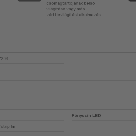
csomagtartójának belső
világítása vagy más
zárttérvilágítási alkalmazás
T203
Fényszín LED
strip lm