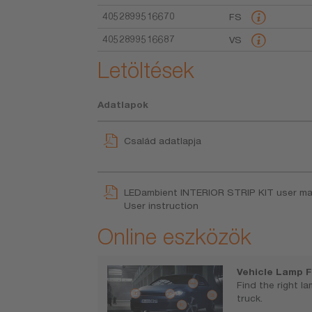
4052899516670
FS
4052899516687
VS
Letöltések
Adatlapok
Család adatlapja
LEDambient INTERIOR STRIP KIT user ma
User instruction
Online eszközök
Vehicle Lamp F
Find the right l
truck.