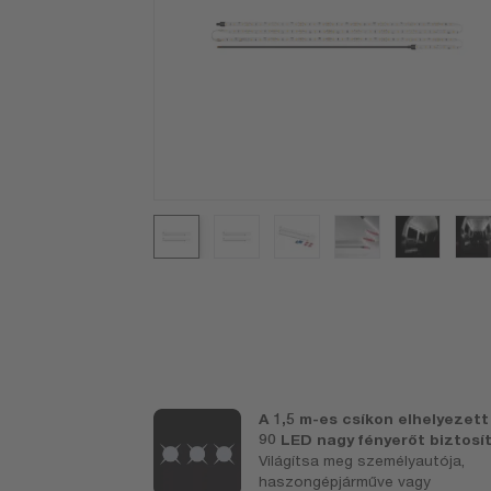
5 méteres,
A 1,5 m-es csíkon elhelyezett
alag
90 LED nagy fényerőt biztosí
ető,
Világítsa meg személyautója,
arhasználat
haszongépjárműve vagy