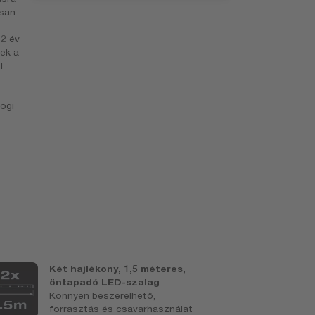
rsan
 2 év
lek a
l
ogi
Két hajlékony, 1,5 méteres,
A
öntapadó LED-szalag
9
Könnyen beszerelhető,
V
forrasztás és csavarhasználat
h