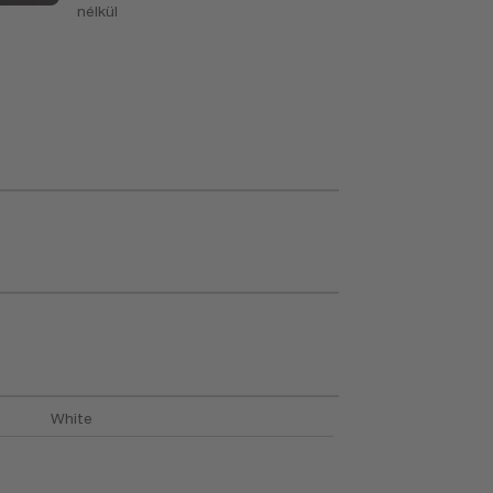
nélkül
l
White