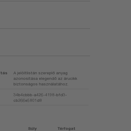
ítás
A jelöltlistán szereplő anyag
azonosítása elegendő az árucikk
biztonságos használatához.
34b4cbbb-a426-4198-bfd3-
cb266e5801d8
Súly
Térfogat