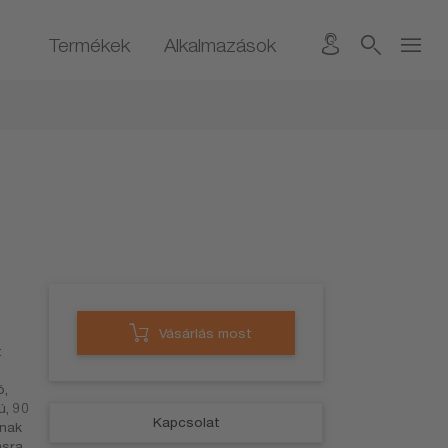
Termékek
Alkalmazások
Vásárlás most
t
ó,
ú, 90
Kapcsolat
lnak
ásra