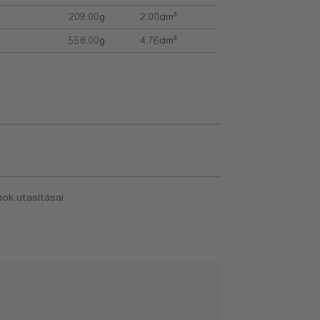
209.00g
2.00dm³
558.00g
4.76dm³
ok utasításai