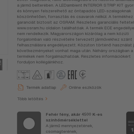
a jármű belterében. A LEDambient INTERIOR STRIP KIT gyo
és könnyen felszerelhető az öntapadós LED-szalagoknak
köszönhetően, forrasztás és csavarok nélkül. A termékhez
garanciát biztosít az OSRAM. Részletes garanciális feltéte
www.osram.hu oldalon találhatóak. A termék ECE engedéllye
nem rendelkezik. Magyarországon kízárólag a nem közúti
forgalomban való részvételre tervezett járművekhez szánt
felhasználásra engedélyezett. Közúton történő használat j
következményeket vonhat maga után. Néhány országban a
termékek nem forgalmazhatóak. Részletes információkért
forduljon kollégáinkhoz.
Termék adatlap
Online eszközök
Több letöltés
Fehér fény, akár 4500 K-es
t
színhőmérséklettel
A jármű mennyezetének,
csomagterének,