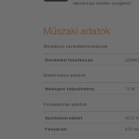
lakóautója minden szegletét
Műszaki adatok
Általános termékinformációk
Rendelési hivatkozás
LEDIN
Elektromos adatok
Névleges teljesítmény
12 W
Fotometriai adatok
Színhőmérséklet
4500 K
Fényáram
900 lm/