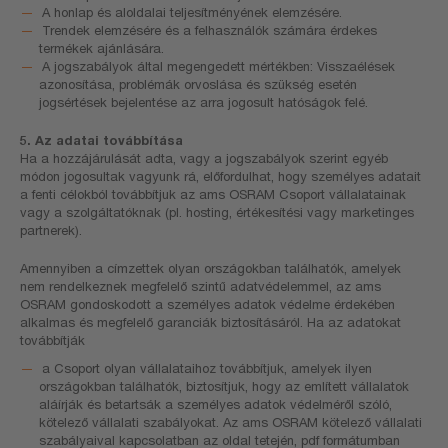
A honlap és aloldalai teljesítményének elemzésére.
Trendek elemzésére és a felhasználók számára érdekes
termékek ajánlására.
A jogszabályok által megengedett mértékben: Visszaélések
azonosítása, problémák orvoslása és szükség esetén
jogsértések bejelentése az arra jogosult hatóságok felé.
5. Az adatai továbbítása
Ha a hozzájárulását adta, vagy a jogszabályok szerint egyéb
módon jogosultak vagyunk rá, előfordulhat, hogy személyes adatait
a fenti célokból továbbítjuk az ams OSRAM Csoport vállalatainak
vagy a szolgáltatóknak (pl. hosting, értékesítési vagy marketinges
partnerek).
Amennyiben a címzettek olyan országokban találhatók, amelyek
nem rendelkeznek megfelelő szintű adatvédelemmel, az ams
OSRAM gondoskodott a személyes adatok védelme érdekében
alkalmas és megfelelő garanciák biztosításáról. Ha az adatokat
továbbítják
a Csoport olyan vállalataihoz továbbítjuk, amelyek ilyen
országokban találhatók, biztosítjuk, hogy az említett vállalatok
aláírják és betartsák a személyes adatok védelméről szóló,
kötelező vállalati szabályokat. Az ams OSRAM kötelező vállalati
szabályaival kapcsolatban az oldal tetején, pdf formátumban