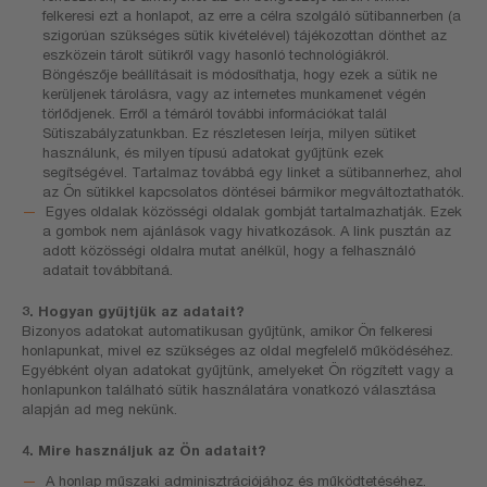
felkeresi ezt a honlapot, az erre a célra szolgáló sütibannerben (a
szigorúan szükséges sütik kivételével) tájékozottan dönthet az
eszközein tárolt sütikről vagy hasonló technológiákról.
Böngészője beállításait is módosíthatja, hogy ezek a sütik ne
kerüljenek tárolásra, vagy az internetes munkamenet végén
törlődjenek. Erről a témáról további információkat talál
Sütiszabályzatunkban. Ez részletesen leírja, milyen sütiket
használunk, és milyen típusú adatokat gyűjtünk ezek
segítségével. Tartalmaz továbbá egy linket a sütibannerhez, ahol
az Ön sütikkel kapcsolatos döntései bármikor megváltoztathatók.
Egyes oldalak közösségi oldalak gombját tartalmazhatják. Ezek
a gombok nem ajánlások vagy hivatkozások. A link pusztán az
adott közösségi oldalra mutat anélkül, hogy a felhasználó
adatait továbbítaná.
3. Hogyan gyűjtjük az adatait?
Bizonyos adatokat automatikusan gyűjtünk, amikor Ön felkeresi
honlapunkat, mivel ez szükséges az oldal megfelelő működéséhez.
Egyébként olyan adatokat gyűjtünk, amelyeket Ön rögzített vagy a
honlapunkon található sütik használatára vonatkozó választása
alapján ad meg nekünk.
4. Mire használjuk az Ön adatait?
A honlap műszaki adminisztrációjához és működtetéséhez.