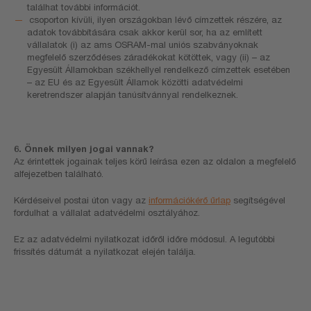
találhat további információt.
csoporton kívüli, ilyen országokban lévő címzettek részére, az
adatok továbbítására csak akkor kerül sor, ha az említett
vállalatok (i) az ams OSRAM-mal uniós szabványoknak
megfelelő szerződéses záradékokat kötöttek, vagy (ii) – az
Egyesült Államokban székhellyel rendelkező címzettek esetében
– az EU és az Egyesült Államok közötti adatvédelmi
keretrendszer alapján tanúsítvánnyal rendelkeznek.
6. Önnek milyen jogai vannak?
Az érintettek jogainak teljes körű leírása ezen az oldalon a megfelelő
alfejezetben található.
Kérdéseivel postai úton vagy az
információkérő űrlap
segítségével
fordulhat a vállalat adatvédelmi osztályához.
Ez az adatvédelmi nyilatkozat időről időre módosul. A legutóbbi
frissítés dátumát a nyilatkozat elején találja.