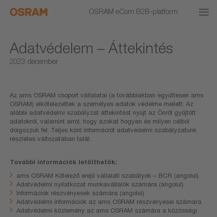
OSRAM eCom B2B-platform
Adatvédelem – Áttekintés
2023 december
Az ams OSRAM csoport vállalatai (a továbbiakban együttesen ams
OSRAM) elkötelezettek a személyes adatok védelme mellett. Az
alábbi adatvédelmi szabályzat áttekintést nyújt az Önről gyűjtött
adatokról, valamint arról, hogy azokat hogyan és milyen célból
dolgozzuk fel. Teljes körű információt adatvédelmi szabályzatunk
részletes változatában talál.
További információk letölthetők:
ams OSRAM Kötelező erejű vállalati szabályok – BCR (angolul)
Adatvédelmi nyilatkozat munkavállalók számára (angolul)
Információk részvényesek számára (angolul)
Adatvédelmi információk az ams OSRAM részvényesei számára
Adatvédelmi közlemény az ams OSRAM számára a közösségi