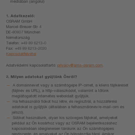
médiában (angolul)
1. Adatkezelő:
OSRAM GmbH
Marcel-Breuer-Str. 4
DE-80807 München
Németország
Telefon: +49 89 6213-0
Fax: +49 89 6213-2020
Kapcsolatfelvétel
Adatvédelmi kapcsolattartó:
privacy@ams-osram.com
.
2. Milyen adatokat gyűjtünk Önről?
A domainnevet vagy a számítógépe IP-címét, a kliens fájlkérését
(fájlnév és URL), a http-válaszkódot, valamint a tőlünk
meglátogatott internetes weboldalt gyűjtjük.
Ha felhasználói fiókot hoz létre, és regisztrál, a hozzáférési
adatokat is gyűjtjük (általában a felhasználónév/e-mail-cím és
jelszó).
Sütiket használunk, olyan kis szöveges fájlokat, amelyeket
például az Ön kosárhoz vagy az OSRAM bejelentkezéshez
kapcsolódóan ideiglenesen tárolunk az Ön számítógépes
rendszerén, és amelyeket az Ön böngészője tárol. Amikor