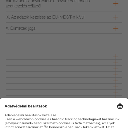
VIII. Az adatok továbbítása a nevünkben történő
adatkezelés céljából
IX. Az adatok kezelése az EU-n/EGT-n kívül
X. Érintettek jogai