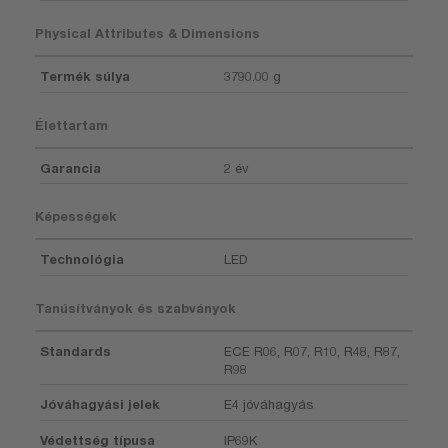
Physical Attributes & Dimensions
Termék súlya
3790.00 g
Élettartam
Garancia
2 év
Képességek
Technológia
LED
Tanúsítványok és szabványok
Standards
ECE R06, R07, R10, R48, R87,
R98
Jóváhagyási jelek
E4 jóváhagyás
Védettség típusa
IP69K