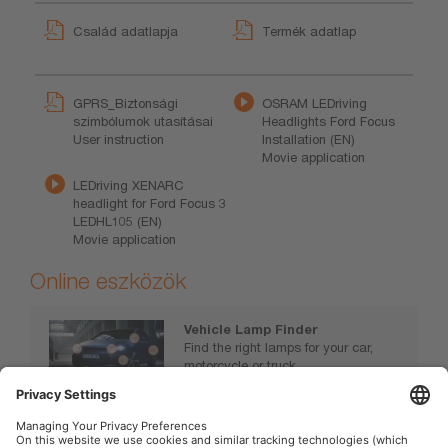
Család adatlapja
Termék adatlap
GPRS_Biztonsági
OSRAM LEDriving
szimbólumok utasításai
Headlights Ford Focus
User instruction
Installation (EN)
Movie application
LEDriving XENARC
headlight for Ford Focus 3
LEDHL105 (EN)
Movie application
Online eszközök
Vehicle Lamp Finder
Find the right lamps for your car,
motorcycle or truck.
www.osram.com/vehiclelamps