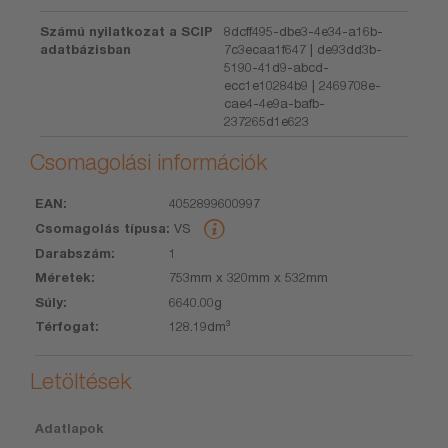
Számú nyilatkozat a SCIP
8dcff495-dbe3-4e34-a16b-
adatbázisban
7c3ecaa1f647 | de93dd3b-
5190-41d9-abcd-
ecc1e10284b9 | 2469708e-
cae4-4e9a-bafb-
237265d1e623
Csomagolási információk
4052899600997
EAN
Csomagolás
Darabszám
Méretek
Súly
Térfogat
VS
típusa
1
753mm x 320mm x 532mm
6640.00g
128.19dm³
Letöltések
Adatlapok