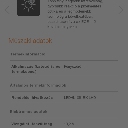
Több fény, nagyobb látótávolság,
gyorsabb reakció a pixelmentes
optika és a legmodernebb
technológia következtében,
összehasonlítva az ECE 112
követelményekkel
Műszaki adatok
Termékinformáció
Alkalmazás (kategória és
Fényszóró
termékspec.)
Általános termékinformációk
Rendelési hivatkozás
LEDHL105-BK LHD
Elektromos adatok
Vizsgálati feszültség
13,2 V