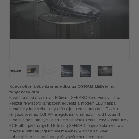
Kapcsoljon
hűha
üzemmódba az OSRAM LEDriving
fényszórókkal
Kiváló kialakításával a LEDriving XENARC Ford Focus III-hoz
készült fényszóró lámpatest egyesíti a modern LED nappali
menetfény funkciókat egy erősteljes xenonlámpával. Ezzel a
fényszóróval az OSRAM megoldást kínál azon Ford Focus III
modellekhez, amelyek nem rendelkeznek xenon fényszórókkal.Az
ECE által jóváhagyott LEDriving XENARC fényszórókra váltás
megfelel minden jogi követelménynek – nincs szükség
automatikus szintező vagy fényszórómosó rendszer