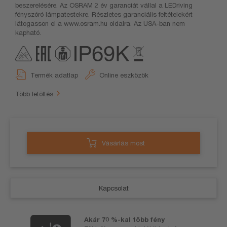
beszerelésére. Az OSRAM 2 év garanciát vállal a LEDriving
fényszóró lámpatestekre. Részletes garanciális feltételekért
látogasson el a www.osram.hu oldalra. Az USA-ban nem
kapható.
Termék adatlap
Online eszközök
Több letöltés
Vásárlás most
Kapcsolat
Akár 70 %-kal több fény