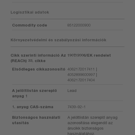
Logisztikai adatok
Commodity code
85122000900
Környezetvédelmi és szabályozási információk
Cikk szerinti információ Az 1907/2006/EK rendelet
(REACh) 33. cikke
Elsődleges cikkazonosító
4062172017411 |
4052899600997 |
4062172017404
A jelöltlistán szereplő
Lead
anyag 1
1. anyag CAS-száma
7439-92-1
Biztonságos használati
A jelöltlistán szereplő anyag
utasítás
azonosítása elegendő az
árucikk biztonságos
használatához.