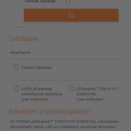
Letöltések
Adatlapok
Család adatlapja
GPRS_Biztonsági
LEDinspect TORCH 250
szimbólumok utasításai
ESSENTIAL
User instruction
User instruction
Bővebben a termékcsaládról
Az OSRAM LEDinspect™ TORCH 250 ESSENTIAL sokoldalúan
használható, tartós, LED-es zseblámpa, amelynek tervezése