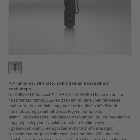
250 lumenes, állítható, sokoldalúan használható
zseblámpa
Az OSRAM LEDinspect™ TORCH 250 ESSENTIAL sokoldalúan
használható, tartós, LED-es zseblámpa, amelynek tervezése
során arra törekedtünk, hogy professzionális és hétköznapi
használatra egyaránt alkalmas legyen. Ez az erős
alumíniumszerkezettel rendelkező zseblámpa úgy lett megalkotva,
hogy képes legyen elviselni a mostoha körülményeket,
ugyanakkor könnyű és egyszerűen hordozható maradjon.
A zseblámpa nagy teljesítményű üzemmódban 250 lumenes
fénykibocsátásra képes, és az állítható fókusznak köszönhetően