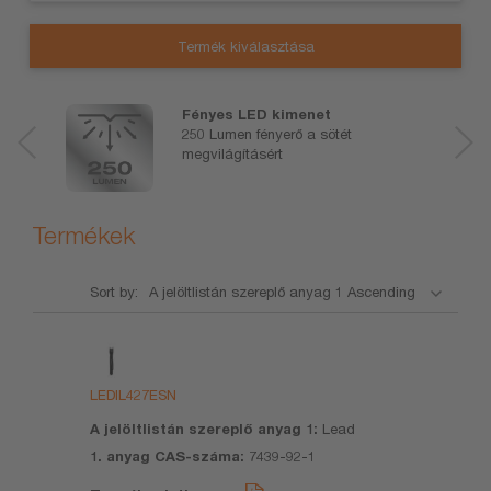
Termék kiválasztása
Fényes LED kimenet
250 Lumen fényerő a sötét
megvilágításért
Termékek
Sort by:
Termék
A
1.
Termék
neve
jelöltlistán
anyag
adatlap
szereplő
CAS-
LEDIL427ESN
anyag 1
száma
Lead
7439-92-1