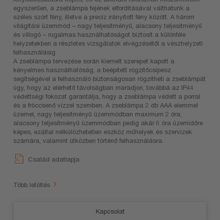
egyszerűen, a zseblámpa fejének elfordításával válthatunk a
széles szórt fény, illetve a precíz irányított fény között. A három
világítási üzemmód – nagy teljesítményű, alacsony teljesítményű
és villogó – rugalmas használhatóságot biztosít a különféle
helyzetekben a részletes vizsgálatok elvégzésétől a vészhelyzeti
felhasználásig.
A zseblámpa tervezése során kiemelt szerepet kapott a
kényelmes használhatóság, a beépített rögzítőcsipesz
segítségével a felhasználó biztonságosan rögzítheti a zseblámpát
úgy, hogy az elérhető távolságban maradjon, továbbá az IP44
védettségi fokozat garantálja, hogy a zseblámpa védett a porral
és a fröccsenő vízzel szemben. A zseblámpa 2 db AAA elemmel
üzemel, nagy teljesítményű üzemmódban maximum 2 óra,
alacsony teljesítményű üzemmódban pedig akár 6 óra üzemidőre
képes, ezáltal nélkülözhetetlen eszköz műhelyek és szervizek
számára, valamint útközben történő felhasználásra.
Család adatlapja
Több letöltés
Kapcsolat