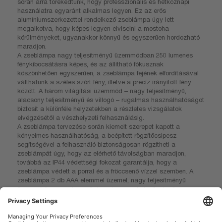
során arra törekedtünk, hogy professzionális és hétköznapi
használatra egyaránt alkalmas legyen. Ez az erős
alumíniumszerkezettel rendelkező zseblámpa úgy lett
megalkotva, hogy képes legyen elviselni a mostoha
körülményeket, ugyanakkor könnyű és egyszerűen hordozható
maradjon.
A zseblámpa nagy teljesítményű üzemmódban 250 lumenes
fénykibocsátásra képes, és az állítható fókusznak
köszönhetően egyszerűen, a zseblámpa fejének elfordításával
válthatunk a széles szórt fény, illetve a precíz irányított fény
között. A három világítási üzemmód – nagy teljesítményű,
alacsony teljesítményű és villogó – rugalmas használhatóságot
biztosít a különféle helyzetekben a részletes vizsgálatok
elvégzésétől a vészhelyzeti felhasználásig.
A zseblámpa tervezése során kiemelt szerepet kapott a
kényelmes használhatóság, a beépített rögzítőcsipesz
segítségével a felhasználó biztonságosan rögzítheti a
zseblámpát úgy, hogy az elérhető távolságban maradjon,
továbbá az IP44 védettségi fokozat garantálja, hogy a
zseblámpa védett a porral és a fröccsenő vízzel szemben. A
zseblámpa 2 db AAA elemmel üzemel, nagy teljesítményű
üzemmódban maximum 2 óra, alacsony teljesítményű
üzemmódban pedig akár 6 óra üzemidőre képes, ezáltal
nélkülözhetetlen eszköz műhelyek és szervizek számára,
valamint útközben történő felhasználásra.